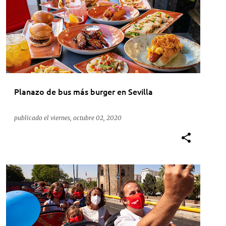
PROMOCIONES
SEVILLA
+
Planazo de bus más burger en Sevilla
publicado el
viernes, octubre 02, 2020
ACTUALIDAD
BUS TURÍSTICO
CITY SIGHTSEEING
MÁLAGA
SEVILLA
+