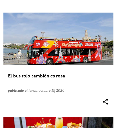
ACTUALIDAD
CITY SIGHTSEEING
MÁLAGA
PROMOCIONES
RSC
SEVILLA
+
El bus rojo también es rosa
publicado el
lunes, octubre 19, 2020
ACTUALIDAD
CITY SIGHTSEEING
HARD ROCK CAFE