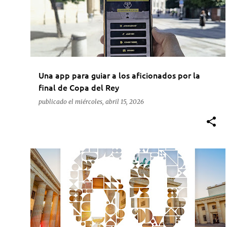
t
r
a
d
a
Una app para guiar a los aficionados por la
s
final de Copa del Rey
publicado el
miércoles, abril 15, 2026
ACTUALIDAD
BERLÍN
FERIAS
ITB