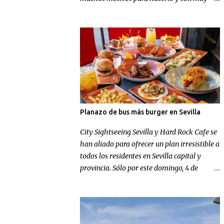
conocidos, pero en Football Nomads se han
ocupado de recordarnos uno muy concreto:
el fútbol en Sevilla .
Planazo de bus más burger en Sevilla
City Sightseeing Sevilla y Hard Rock Cafe se
han aliado para ofrecer un plan irresistible a
todos los residentes en Sevilla capital y
provincia. Sólo por este domingo, 4 de
octubre, los sevillanos de nacimiento o
adopción podrán disfrutar de un tour
panorámico más un menú en Hard Rock
Cafe por el increíble precio de 9,99 euros.