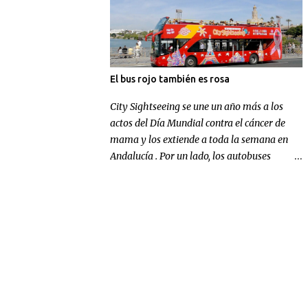
El bus rojo también es rosa
City Sightseeing se une un año más a los
actos del Día Mundial contra el cáncer de
mama y los extiende a toda la semana en
Andalucía . Por un lado, los autobuses
panorámicos de la compañía en Sevilla y
Málaga lucen un gran lazo rosa para
concienciar sobre la enfermedad; por otra
parte, la multinacional andaluza realizará
una aportación económica destinada a la
investigación.