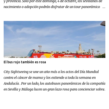
y provincia. Sólo por este domingo, 4 de octubre, los sevillanos de
nacimiento o adopción podrán disfrutar de un tour panorámico
más un menú en Hard Rock Cafe por el increíble precio de 9,99
euros.
El bus rojo también es rosa
City Sightseeing se une un año más a los actos del Día Mundial
contra el cáncer de mama y los extiende a toda la semana en
Andalucía . Por un lado, los autobuses panorámicos de la compañía
en Sevilla y Málaga lucen un gran lazo rosa para concienciar sobre
la enfermedad; por otra parte, la multinacional andaluza realizará
una aportación económica destinada a la investigación.