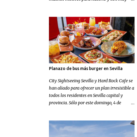
conocidos, pero en Football Nomads se han
ocupado de recordarnos uno muy concreto:
el fútbol en Sevilla .
Planazo de bus más burger en Sevilla
City Sightseeing Sevilla y Hard Rock Cafe se
han aliado para ofrecer un plan irresistible a
todos los residentes en Sevilla capital y
provincia. Sólo por este domingo, 4 de
octubre, los sevillanos de nacimiento o
adopción podrán disfrutar de un tour
panorámico más un menú en Hard Rock
Cafe por el increíble precio de 9,99 euros.