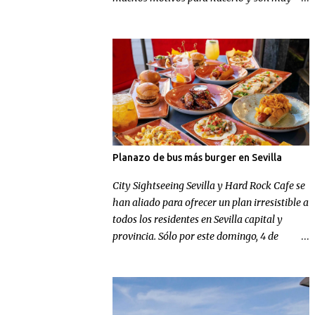
conocidos, pero en Football Nomads se han
ocupado de recordarnos uno muy concreto:
el fútbol en Sevilla .
Planazo de bus más burger en Sevilla
City Sightseeing Sevilla y Hard Rock Cafe se
han aliado para ofrecer un plan irresistible a
todos los residentes en Sevilla capital y
provincia. Sólo por este domingo, 4 de
octubre, los sevillanos de nacimiento o
adopción podrán disfrutar de un tour
panorámico más un menú en Hard Rock
Cafe por el increíble precio de 9,99 euros.