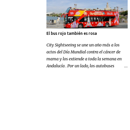
El bus rojo también es rosa
City Sightseeing se une un año más a los
actos del Día Mundial contra el cáncer de
mama y los extiende a toda la semana en
Andalucía . Por un lado, los autobuses
panorámicos de la compañía en Sevilla y
Málaga lucen un gran lazo rosa para
concienciar sobre la enfermedad; por otra
parte, la multinacional andaluza realizará
una aportación económica destinada a la
investigación.