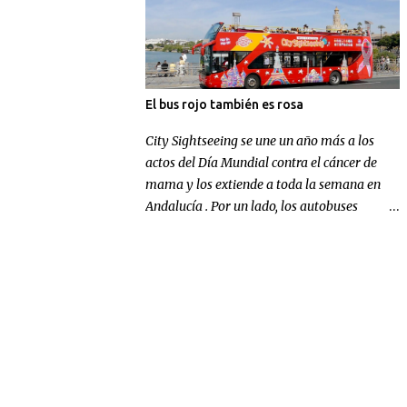
El bus rojo también es rosa
City Sightseeing se une un año más a los
actos del Día Mundial contra el cáncer de
mama y los extiende a toda la semana en
Andalucía . Por un lado, los autobuses
panorámicos de la compañía en Sevilla y
Málaga lucen un gran lazo rosa para
concienciar sobre la enfermedad; por otra
parte, la multinacional andaluza realizará
una aportación económica destinada a la
investigación.