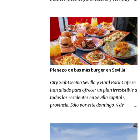
conocidos, pero en Football Nomads se han
ocupado de recordarnos uno muy concreto:
el fútbol en Sevilla .
Planazo de bus más burger en Sevilla
City Sightseeing Sevilla y Hard Rock Cafe se
han aliado para ofrecer un plan irresistible a
todos los residentes en Sevilla capital y
provincia. Sólo por este domingo, 4 de
octubre, los sevillanos de nacimiento o
adopción podrán disfrutar de un tour
panorámico más un menú en Hard Rock
Cafe por el increíble precio de 9,99 euros.