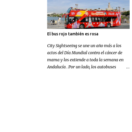
El bus rojo también es rosa
City Sightseeing se une un año más a los
actos del Día Mundial contra el cáncer de
mama y los extiende a toda la semana en
Andalucía . Por un lado, los autobuses
panorámicos de la compañía en Sevilla y
Málaga lucen un gran lazo rosa para
concienciar sobre la enfermedad; por otra
parte, la multinacional andaluza realizará
una aportación económica destinada a la
investigación.