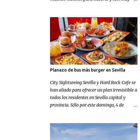
conocidos, pero en Football Nomads se han
ocupado de recordarnos uno muy concreto:
el fútbol en Sevilla .
Planazo de bus más burger en Sevilla
City Sightseeing Sevilla y Hard Rock Cafe se
han aliado para ofrecer un plan irresistible a
todos los residentes en Sevilla capital y
provincia. Sólo por este domingo, 4 de
octubre, los sevillanos de nacimiento o
adopción podrán disfrutar de un tour
panorámico más un menú en Hard Rock
Cafe por el increíble precio de 9,99 euros.